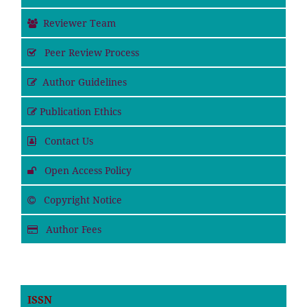
Reviewer Team
Peer Review Process
Author Guidelines
Publication Ethics
Contact Us
Open Access Policy
Copyright Notice
Author Fees
ISSN